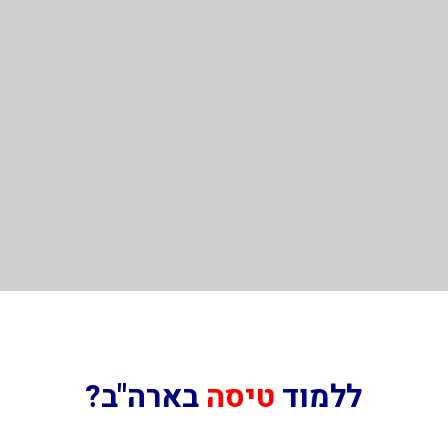
ללמוד
טיסה
בארה"ב?