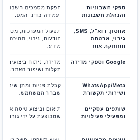
י חשבוניות
הפקת מסמכים חשבונאיים
הלת חשבונות
ועמידה בדיני המס.
אחסון, דוא"ל, SMS,
תפעול המערכות, מסירת
וי, אבטחה
הודעות, גיבוי, תמיכה ואבטחת
זוקת אתר
מידע.
 וספקי מדידה
מדידה, ניתוח ביצועים, איתור
תקלות ושיפור האתר.
WhatsApp/Me
קבלת פניות ומתן שירות בערוץ
רותי תקשורת
שבחר המשתמש.
תפים עסקיים
תיאום וביצוע טיסה או פעילות
עילי פעילויות
שמבוצעת על ידי גורם אחר.
צים מקצועיים
ייעוץ משפטי, חשבונאי,