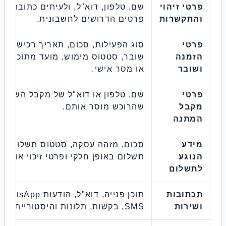
י זיהוי
שם, טלפון, דוא"ל, ולעיתים כתובת או
תקשרות
פרטים הדרושים לחשבונית.
טי
סוג הפעילות, סכום, תאריך רכישה, קוד
מנה
שובר, סטטוס מימוש, מועד מתוכנן, הקדשה
בר
או מסר אישי.
טי
שם, טלפון או דוא"ל של מקבל השובר, ככל
בל
שהרוכש מוסר אותם.
תנה
דע
סכום, מזהה עסקה, סטטוס תשלום, אמצעי
גע
תשלום באופן חלקי ופרטי זיכוי או החזר.
שלום
תובות
תוכן פנייה, דוא"ל, הודעות WhatsApp או
רות
SMS, בקשות, תלונות והיסטוריית טיפול.