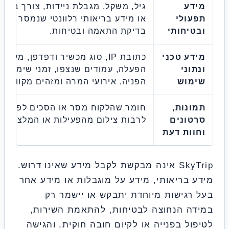
דע
גיל, משקל, מגבלת ניידות, צורך בהתאמה
ולי
או מידע בריאותי רלוונטי שנמסר לצורך
יחותי
בדיקת התאמה ובטיחות.
ע טכני
כתובת IP, סוג מכשיר ודפדפן, מערכת
וני
הפעלה, עמודים שנצפו, זמני שימוש, מקור
מוש
הפניה, אירועי המרה ומזהים מקוונים.
נות,
חומר שהלקוח מסר או הסכים לפרסמו,
ונים
לרבות צילום מהפעילות או המלצה.
ות דעת
SkyTrip אינה מבקשת לקבל מידע שאינו דרוש.
 בריאותי, מידע על מוגבלות או מידע אחר
רגישות מיוחדת יתבקש או יישמר רק
ה הנחוצה לבטיחות, להתאמת השירות,
ול בפנייה או לקיום חובה חוקית, והגישה