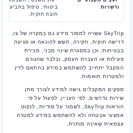
ויות
ביטוחי, טיפול בתביעה או קיום
חובה חוקית.
SkyTrip עשויה למסור מידע גם במקרה של צו,
ה חוקית, חקירה, חשש להונאה או פגיעה
חות; וכן במסגרת שינוי מבני, מכירת
ות או העברת העסק, ובלבד שהגורם
ל יתחייב להשתמש במידע בהתאם לדין
רות תואמות.
ם המקבלים גישה למידע לצורך מתן
ת נדרשים, לפי העניין, לפעול על פי
הוראות SkyTrip, לשמור על סודיות, לנקוט
י אבטחה ולא להשתמש במידע למטרה
ית שאינה מותרת.