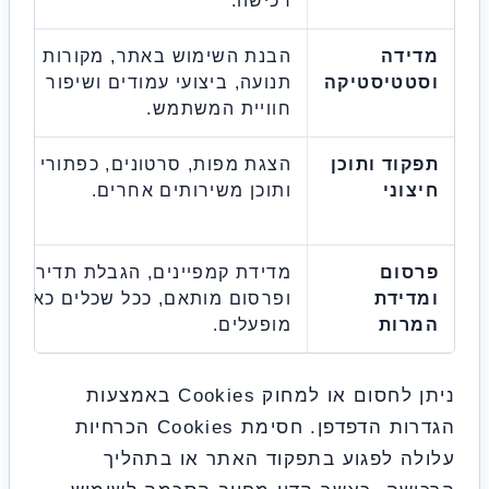
רכישה.
השוב
ידה
הבנת השימוש באתר, מקורות
טטיסטיקה
תנועה, ביצועי עמודים ושיפור
חוויית המשתמש.
 Kit.
וד ותוכן
הצגת מפות, סרטונים, כפתורי קשר
ube,
וני
ותוכן משירותים אחרים.
מוטמ
סום
מדידת קמפיינים, הגבלת תדירות
ידת
ופרסום מותאם, ככל שכלים כאלה
וכאש
רות
מופעלים.
ניתן לחסום או למחוק Cookies באמצעות
הגדרות הדפדפן. חסימת Cookies הכרחיות
ה לפגוע בתפקוד האתר או בתהליך