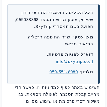
על השליטה במאגרי המידע:
דורון
שפירא, עוסק מורשה מספר 055088868,
ועל בשם המסחרי SkyTrip.
ען עסקי:
שדה התעופה הרצליה,
תיאום מראש.
וא"ל לפניות פרטיות:
info@skytrip.co.i
לפון:
050-551-8080
וש באתר כפוף למדיניות זו. כאשר הדין
ב קבלת הסכמה לפעולה מסוימת, כגון
ח דברי פרסומת או שימוש מסוים