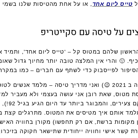
ל
טייס ליום אחד
, או על אחת מהטיסות שלנו בשמי ה
צים על טיסה עם סקייטריפ
ראשון שלהם במטוס קל – '
טייס ליום אחד
', ותמיד 
. 🙂 והרי אין המלצה טובה יותר מחיוך גדול שאומר
הסיפור לפייסבוק כדי לשתף עם חברים – כמו במקרה
שמי דורון שפירא, אני בן 63 (אם אתם קוראים את זה ב 2021 😉) ואני
מטוס, שאת רובן אני עושה בעצמי ולא מעביר למדר
כשהוא נרג
למד אותם איך מטיסים את המטוס. מתרגלים קצת בסי
ן מקומות ברשת, אם רק תחפשו) מקורן בחוויה האיש
 קשר אישי וחוויה ייחודית שתישאר חקוקה בזיכרון